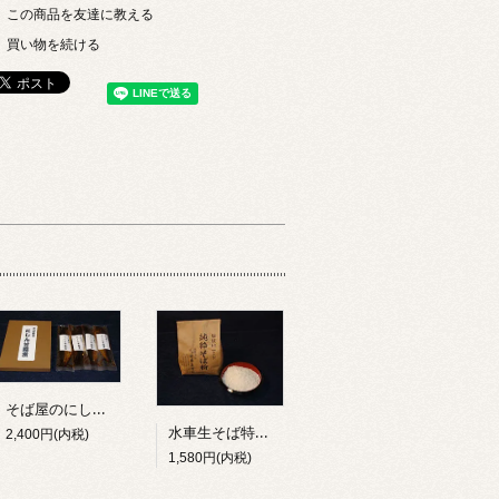
この商品を友達に教える
買い物を続ける
そば屋のにしん甘露煮（4ヶ入/箱）
水車生そば特製そば粉(1kg)
2,400円(内税)
1,580円(内税)