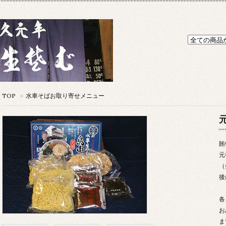
TOP
>
水車そばお取り寄せメニュー
賄
元
（
後
各
お
ま