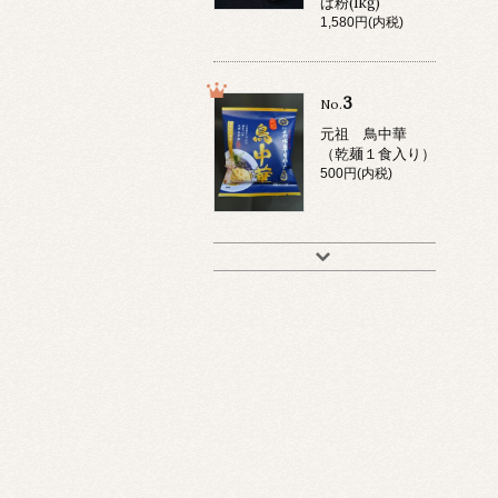
ば粉(1kg)
1,580円(内税)
3
No.
元祖 鳥中華
（乾麺１食入り）
500円(内税)