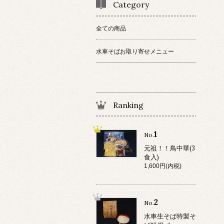
Category
全ての商品
水車そばお取り寄せメニュー
Ranking
1
No.
元祖！！鳥中華(3
食入)
1,600円(内税)
2
No.
水車生そば特製そ