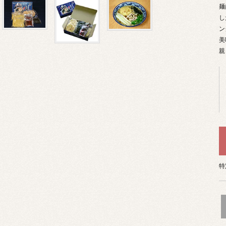
麺
し
ン
美
親
特