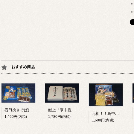
おすすめ商品
献上「寒中挽き抜き蕎麦」
石臼挽きそば(つゆ付) 3把(200g×3)
元祖！！鳥中華(3食入)
1,780円(内税)
1,460円(内税)
1,600円(内税)