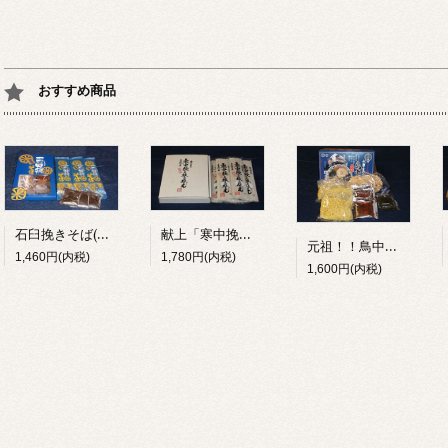
おすすめ商品
献上「寒中挽き抜き蕎麦」
石臼挽きそば(つゆ付) 3把(200g×3)
元祖！！鳥中華(3食入)
1,780円(内税)
1,460円(内税)
1,600円(内税)