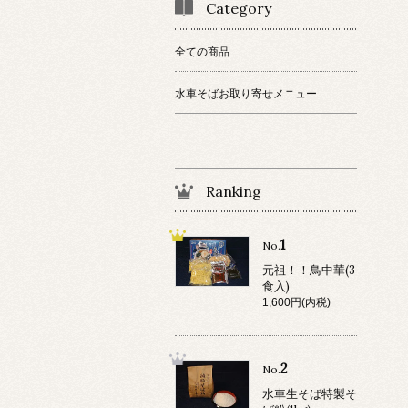
Category
全ての商品
水車そばお取り寄せメニュー
Ranking
1
No.
元祖！！鳥中華(3
食入)
1,600円(内税)
2
No.
水車生そば特製そ