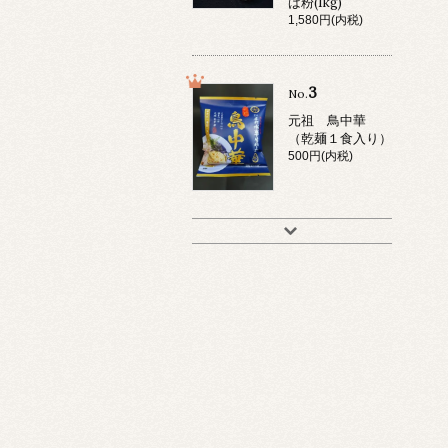
ば粉(1kg)
1,580円(内税)
3
No.
元祖 鳥中華
（乾麺１食入り）
500円(内税)