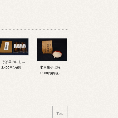
そば屋のにしん甘露煮（4ヶ入/箱）
水車生そば特製そば粉(1kg)
2,400円(内税)
1,580円(内税)
Top